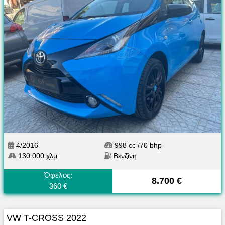
4/2016
998 cc /70 bhp
130.000 χλμ
Βενζίνη
Όφελος:
8.700 €
360 €
VW T-CROSS 2022