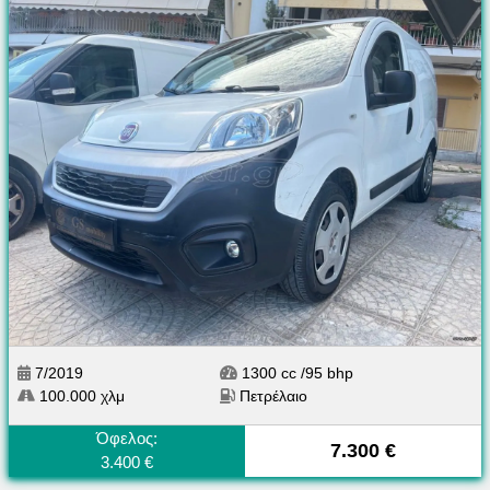
7/2019
1300 cc /95 bhp
100.000 χλμ
Πετρέλαιο
Όφελος:
7.300 €
3.400 €