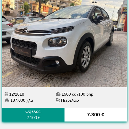
12/2018
1500 cc /100 bhp
187.000 χλμ
Πετρέλαιο
Όφελος:
7.300 €
2.100 €