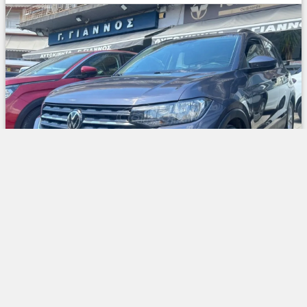
10/2022
1000 cc /95 bhp
151.000 χλμ
Βενζίνη
13.900 €