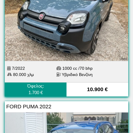
7/2022
1000 cc /70 bhp
80.000 χλμ
Υβριδικό Βενζίνη
Όφελος:
10.900 €
1.700 €
FORD PUMA 2022