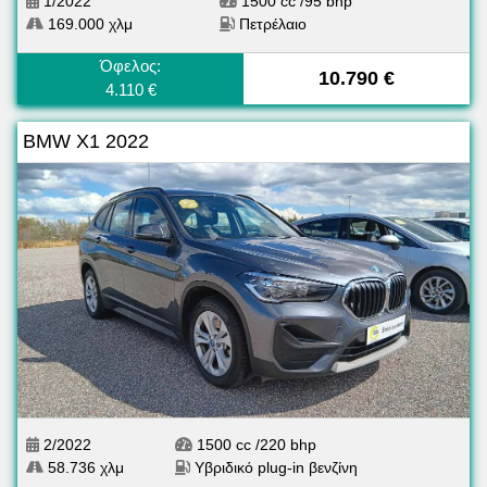
1/2022
1500 cc /95 bhp
169.000 χλμ
Πετρέλαιο
Όφελος:
10.790 €
4.110 €
BMW X1 2022
2/2022
1500 cc /220 bhp
58.736 χλμ
Υβριδικό plug-in βενζίνη