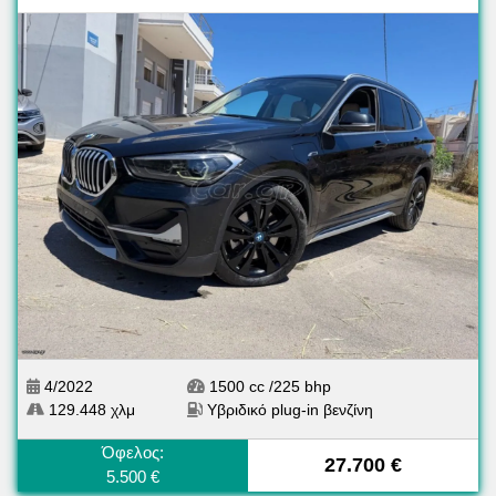
4/2022
1500 cc /225 bhp
129.448 χλμ
Υβριδικό plug-in βενζίνη
Όφελος:
27.700 €
5.500 €