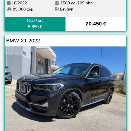
10/2022
1500 cc /109 bhp
89.000 χλμ
Βενζίνη
Όφελος:
20.450 €
5.650 €
BMW X1 2022