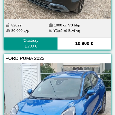
7/2022
1000 cc /70 bhp
80.000 χλμ
Υβριδικό Βενζίνη
Όφελος:
10.900 €
1.700 €
FORD PUMA 2022