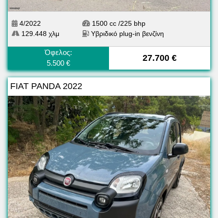
4/2022
1500 cc /225 bhp
129.448 χλμ
Υβριδικό plug-in βενζίνη
Όφελος:
27.700 €
5.500 €
FIAT PANDA 2022