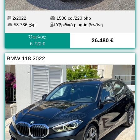
2/2022
1500 cc /220 bhp
58.736 χλμ
Υβριδικό plug-in βενζίνη
Όφελος:
26.480 €
6.720 €
BMW 118 2022