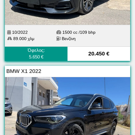
10/2022
1500 cc /109 bhp
89.000 χλμ
Βενζίνη
Όφελος:
20.450 €
5.650 €
BMW X1 2022