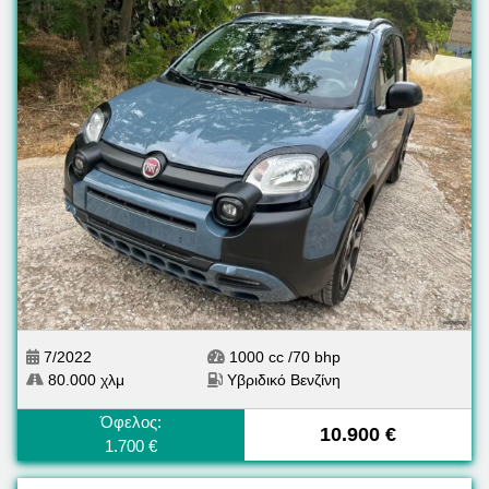
7/2022
1000 cc /70 bhp
80.000 χλμ
Υβριδικό Βενζίνη
Όφελος:
10.900 €
1.700 €