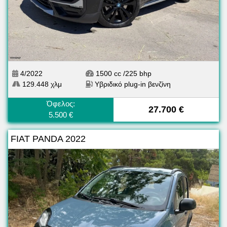
4/2022
1500 cc /225 bhp
129.448 χλμ
Υβριδικό plug-in βενζίνη
Όφελος:
27.700 €
5.500 €
FIAT PANDA 2022