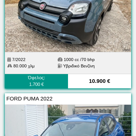
7/2022
1000 cc /70 bhp
80.000 χλμ
Υβριδικό Βενζίνη
Όφελος:
10.900 €
1.700 €
FORD PUMA 2022