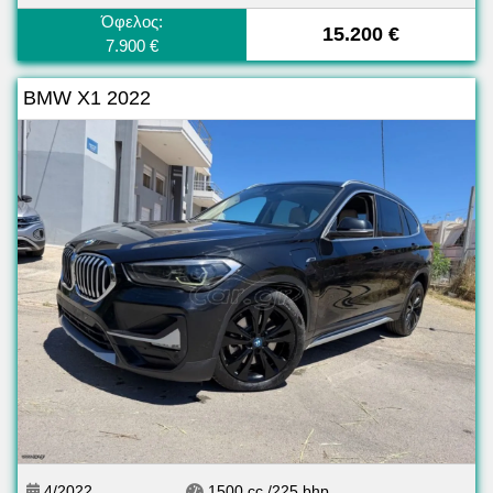
Όφελος:
15.200 €
7.900 €
BMW X1 2022
4/2022
1500 cc /225 bhp