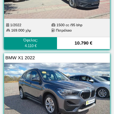
1/2022
1500 cc /95 bhp
169.000 χλμ
Πετρέλαιο
Όφελος:
10.790 €
4.110 €
BMW X1 2022