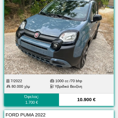
7/2022
1000 cc /70 bhp
80.000 χλμ
Υβριδικό Βενζίνη
Όφελος:
10.900 €
1.700 €
FORD PUMA 2022