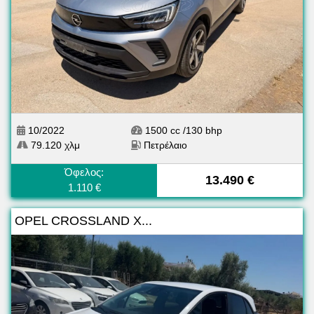
10/2022
1500 cc /130 bhp
79.120 χλμ
Πετρέλαιο
Όφελος:
13.490 €
1.110 €
OPEL CROSSLAND X...