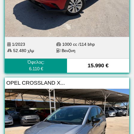
1/2023
1000 cc /114 bhp
52.480 χλμ
Βενζίνη
Όφελος:
15.990 €
6.110 €
OPEL CROSSLAND X...