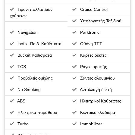
Τιμόνι πολλαπλών
Cruise Control
χρήσεων
Υπολογιστής Ταξιδιού
Navigation
Parktronic
Isofix -Παιδ. Καθίσματα
Οθόνη TFT
Bucket Καθίσματα
Κάρτες δεκτές
TCS
Ράγες οροφής
Προβολείς ομίχλης
Ζάντες αλουμινίου
No Smoking
Ανταλλαγή δεκτή
ABS
Ηλεκτρικοί Καθρέφτες
Ηλεκτρικά παράθυρα
Κεντρικό κλείδωμα
Turbo
Immobilizer