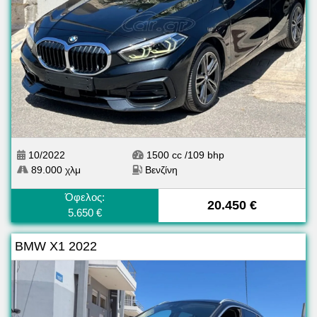
10/2022
1500 cc /109 bhp
89.000 χλμ
Βενζίνη
Όφελος:
20.450 €
5.650 €
BMW X1 2022