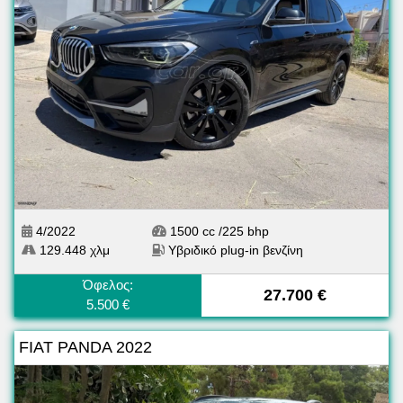
4/2022
1500 cc /225 bhp
129.448 χλμ
Υβριδικό plug-in βενζίνη
Όφελος:
27.700 €
5.500 €
FIAT PANDA 2022