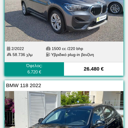
2/2022
1500 cc /220 bhp
58.736 χλμ
Υβριδικό plug-in βενζίνη
Όφελος:
26.480 €
6.720 €
BMW 118 2022