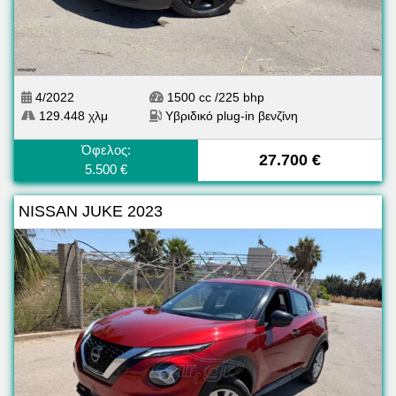
4/2022
1500 cc /225 bhp
129.448 χλμ
Υβριδικό plug-in βενζίνη
Όφελος:
27.700 €
5.500 €
NISSAN JUKE 2023