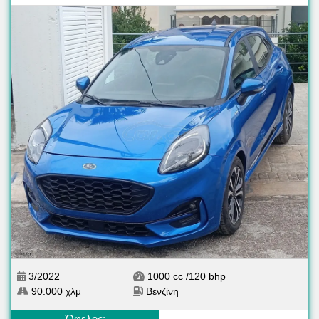
3/2022
1000 cc /120 bhp
90.000 χλμ
Βενζίνη
Όφελος: