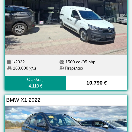
1/2022
1500 cc /95 bhp
169.000 χλμ
Πετρέλαιο
Όφελος:
10.790 €
4.110 €
BMW X1 2022