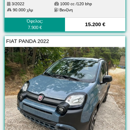
3/2022
1000 cc /120 bhp
90.000 χλμ
Βενζίνη
Όφελος:
15.200 €
7.900 €
FIAT PANDA 2022