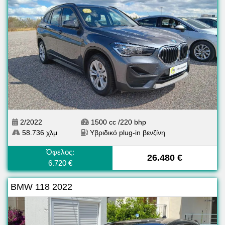
2/2022
1500 cc /220 bhp
58.736 χλμ
Υβριδικό plug-in βενζίνη
Όφελος:
26.480 €
6.720 €
BMW 118 2022