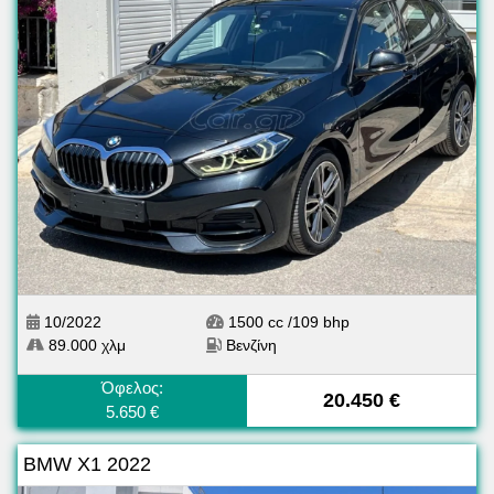
10/2022
1500 cc /109 bhp
89.000 χλμ
Βενζίνη
Όφελος:
20.450 €
5.650 €
BMW X1 2022