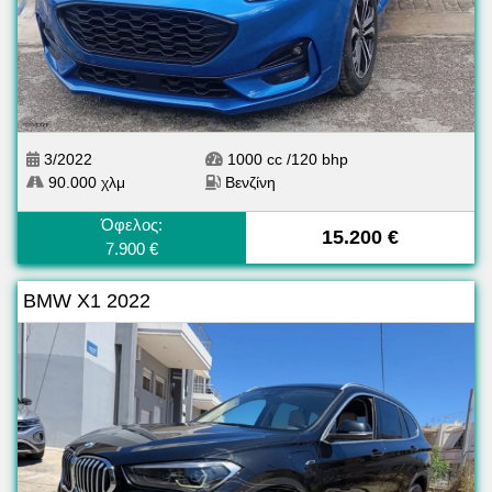
3/2022
1000 cc /120 bhp
90.000 χλμ
Βενζίνη
Όφελος:
15.200 €
7.900 €
BMW X1 2022