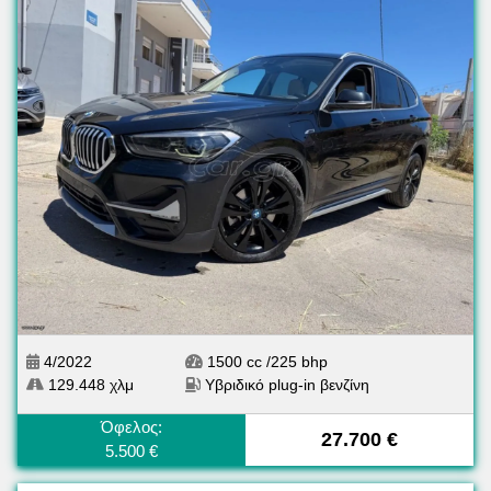
4/2022
1500 cc /225 bhp
129.448 χλμ
Υβριδικό plug-in βενζίνη
Όφελος:
27.700 €
5.500 €