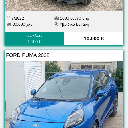
7/2022
1000 cc /70 bhp
80.000 χλμ
Υβριδικό Βενζίνη
Όφελος:
10.900 €
1.700 €
FORD PUMA 2022