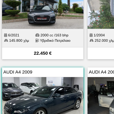
6/2021
2000 cc /163 bhp
1/2004
145.800 χλμ
Υβριδικό Πετρέλαιο
252.000 χλ
22.450 €
AUDI A4 2009
AUDI A4 20