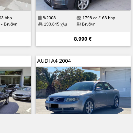
63 bhp
8/2008
1798 cc /163 bhp
 - Βενζίνη
190.845 χλμ
Βενζίνη
8.990 €
AUDI A4 2004
/211 bhp
6/2004
1800 cc /225 bhp