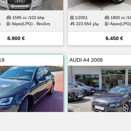
1595 cc /102 bhp
1/2001
1800 cc /1
μ
Αέριο(LPG) - Βενζίνη
223.654 χλμ
Αέριο(LPG)
6.900 €
6.450 €
19
AUDI A4 2009
2000 cc /150 bhp
7/2009
1984 cc 