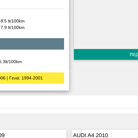
8.5 lt/100km.
7.9 lt/100km.
περ
.3lt/100km.
006
| Γενιά: 1994-2001
09
AUDI A4 2010