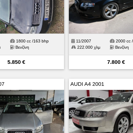
1800 cc /163 bhp
11/2007
2000 cc 
μ
Βενζίνη
222.000 χλμ
Βενζίνη
5.850 €
7.800 €
07
AUDI A4 2001