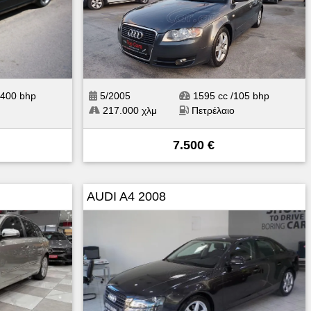
/400 bhp
5/2005
1595 cc /105 bhp
217.000 χλμ
Πετρέλαιο
7.500 €
AUDI A4 2008