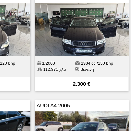
/120 bhp
1/2003
1984 cc /150 bhp
112.971 χλμ
Βενζίνη
2.300 €
AUDI A4 2005