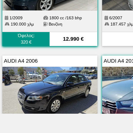
1/2009
1800 cc /163 bhp
6/2007
190.000 χλμ
Βενζίνη
187.457 χλ
Όφελος:
12.990 €
320 €
AUDI A4 2006
AUDI A4 20
10/2006
1598 cc /90 bhp
1/2019