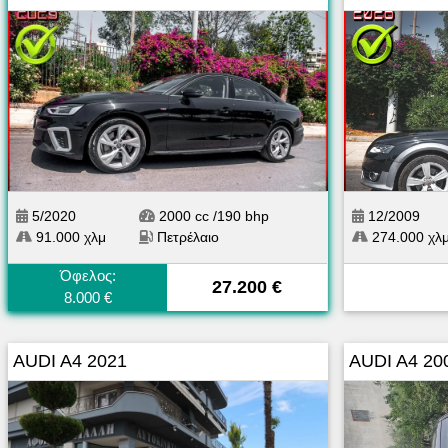
5/2020
2000 cc /190 bhp
12/2009
91.000 χλμ
Πετρέλαιο
274.000 χλ
Όφελος:
27.200 €
8.000 €
AUDI A4 2021
AUDI A4 20