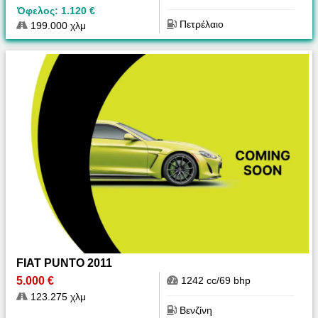
Όφελος: 1.120 €
Πετρέλαιο
199.000 χλμ
FIAT PUNTO 2011
5.000 €
1242 cc/69 bhp
123.275 χλμ
Βενζίνη