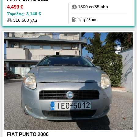
4.499 €
1300 cc/85 bhp
Όφελος: 3.140 €
Πετρέλαιο
316.580 χλμ
FIAT PUNTO 2006