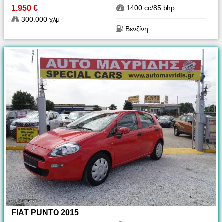
1.950 €
1400 cc/85 bhp
300.000 χλμ
Βενζίνη
FIAT PUNTO 2015