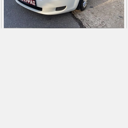
FIAT PUNTO EVO 2011
6.700 €
1200 cc/75 bhp
120.286 χλμ
Βενζίνη