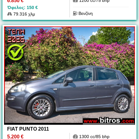
6.850 €
1200 cc/75 bhp
Όφελος: 150 €
Βενζίνη
79.316 χλμ
FIAT PUNTO 2011
5.200 €
1300 cc/85 bhp