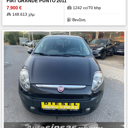
FIAT GRANDE PUNTO 2011
7.900 €
1242 cc/70 bhp
148.613 χλμ
Βενζίνη