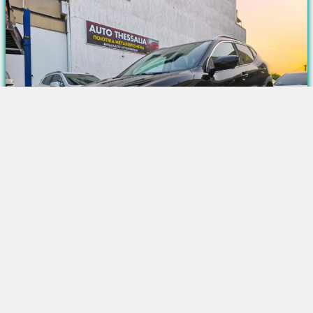
3/2016
1600 cc /131 bhp
149.000 χλμ
Πετρέλαιο
Όφελος:
15.400 €
1.900 €