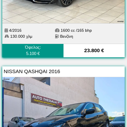
4/2016
1600 cc /165 bhp
130.000 χλμ
Βενζίνη
Όφελος:
23.800 €
5.100 €
NISSAN QASHQAI 2016