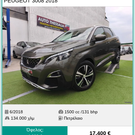
PEUGEOT 3008 2018
6/2018
1500 cc /131 bhp
134.000 χλμ
Πετρέλαιο
Όφελος:
17.400 €