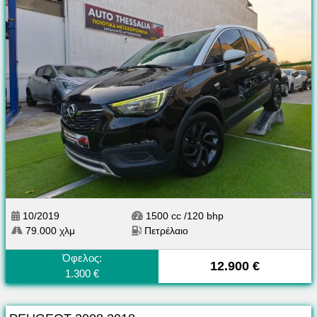
10/2019
1500 cc /120 bhp
79.000 χλμ
Πετρέλαιο
Όφελος:
12.900 €
1.300 €