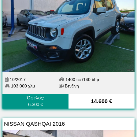
10/2017
1400 cc /140 bhp
103.000 χλμ
Βενζίνη
Όφελος:
14.600 €
6.300 €
NISSAN QASHQAI 2016