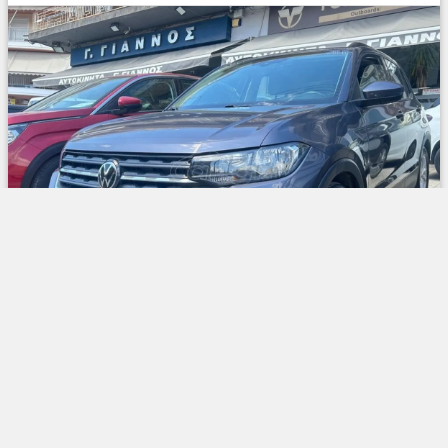
10/2022
1000 cc /95 bhp
151.000 χλμ
Βενζίνη
13.900 €