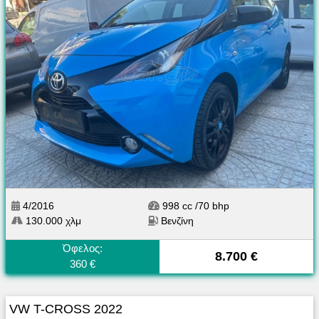
4/2016
998 cc /70 bhp
130.000 χλμ
Βενζίνη
Όφελος:
8.700 €
360 €
VW T-CROSS 2022