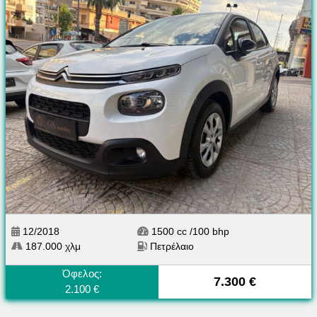
12/2018
1500 cc /100 bhp
187.000 χλμ
Πετρέλαιο
Όφελος:
7.300 €
2.100 €