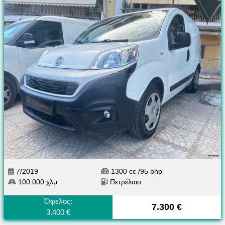
7/2019
1300 cc /95 bhp
100.000 χλμ
Πετρέλαιο
Όφελος:
7.300 €
3.400 €